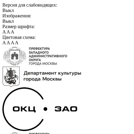
Версия для слабовидящих:
Выкл
Изображения:
Выкл
Размер шрифта:
A
A
A
Цветовая схема:
A
A
A
A