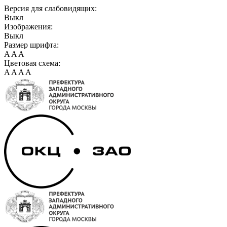
Версия для слабовидящих:
Выкл
Изображения:
Выкл
Размер шрифта:
A
A
A
Цветовая схема:
A
A
A
A