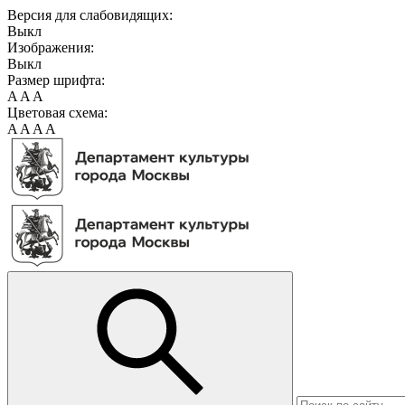
Версия для слабовидящих:
Выкл
Изображения:
Выкл
Размер шрифта:
A
A
A
Цветовая схема:
A
A
A
A