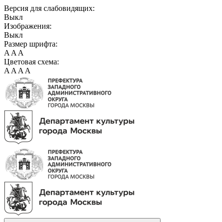
Версия для слабовидящих:
Выкл
Изображения:
Выкл
Размер шрифта:
A
A
A
Цветовая схема:
A
A
A
A