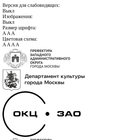
Версия для слабовидящих:
Выкл
Изображения:
Выкл
Размер шрифта:
A
A
A
Цветовая схема:
A
A
A
A