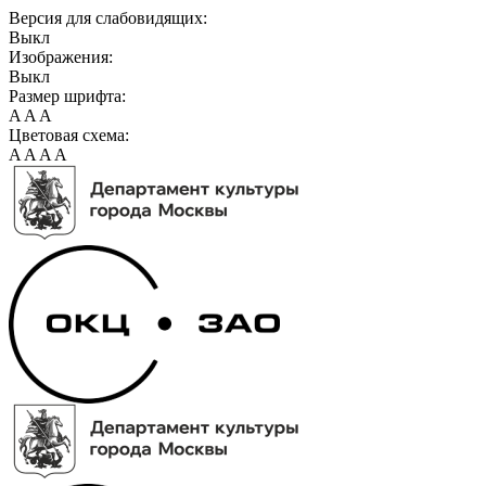
Версия для слабовидящих:
Выкл
Изображения:
Выкл
Размер шрифта:
A
A
A
Цветовая схема:
A
A
A
A