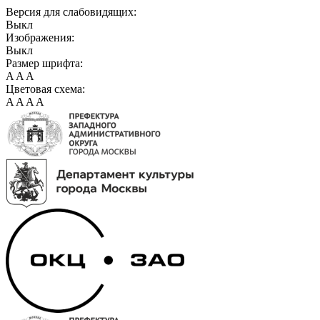
Версия для слабовидящих:
Выкл
Изображения:
Выкл
Размер шрифта:
A
A
A
Цветовая схема:
A
A
A
A