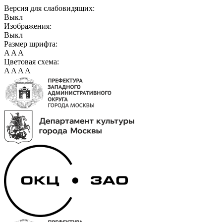
Версия для слабовидящих:
Выкл
Изображения:
Выкл
Размер шрифта:
A
A
A
Цветовая схема:
A
A
A
A