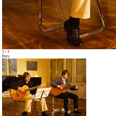
1
/ 1
Prev