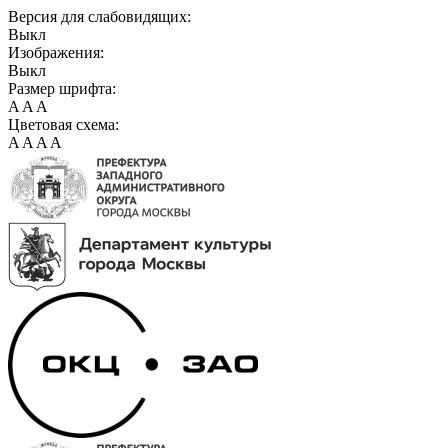
Версия для слабовидящих:
Выкл
Изображения:
Выкл
Размер шрифта:
A
A
A
Цветовая схема:
A
A
A
A