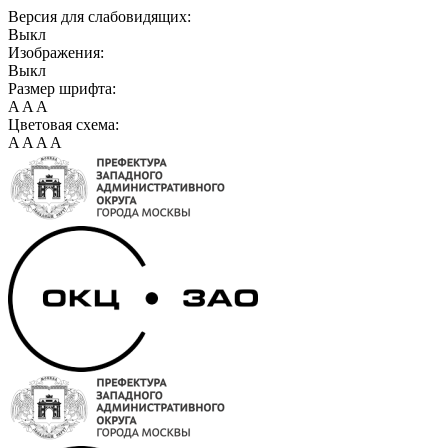
Версия для слабовидящих:
Выкл
Изображения:
Выкл
Размер шрифта:
A
A
A
Цветовая схема:
A
A
A
A