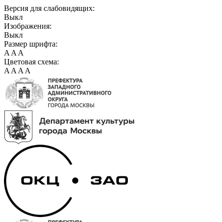
Версия для слабовидящих:
Выкл
Изображения:
Выкл
Размер шрифта:
A
A
A
Цветовая схема:
A
A
A
A