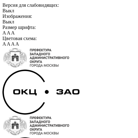
Версия для слабовидящих:
Выкл
Изображения:
Выкл
Размер шрифта:
A
A
A
Цветовая схема:
A
A
A
A