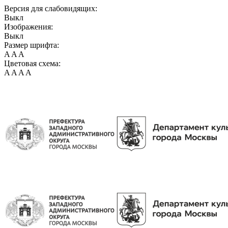
Версия для слабовидящих:
Выкл
Изображения:
Выкл
Размер шрифта:
A
A
A
Цветовая схема:
A
A
A
A