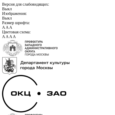
Версия для слабовидящих:
Выкл
Изображения:
Выкл
Размер шрифта:
A
A
A
Цветовая схема:
A
A
A
A