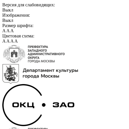
Версия для слабовидящих:
Выкл
Изображения:
Выкл
Размер шрифта:
A
A
A
Цветовая схема:
A
A
A
A