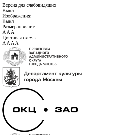
Версия для слабовидящих:
Выкл
Изображения:
Выкл
Размер шрифта:
A
A
A
Цветовая схема:
A
A
A
A