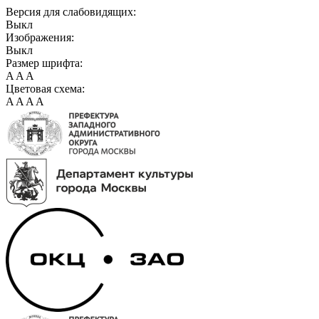
Версия для слабовидящих:
Выкл
Изображения:
Выкл
Размер шрифта:
A
A
A
Цветовая схема:
A
A
A
A