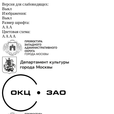
Версия для слабовидящих:
Выкл
Изображения:
Выкл
Размер шрифта:
A
A
A
Цветовая схема:
A
A
A
A