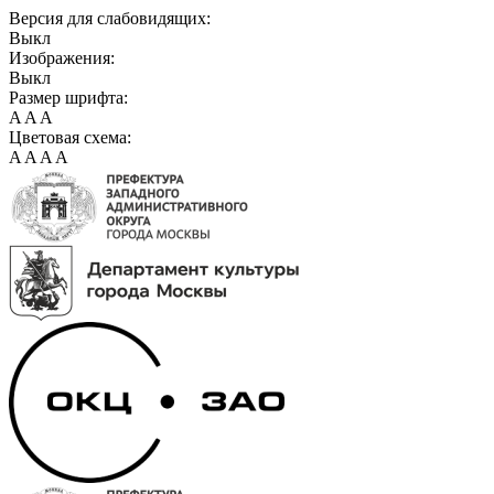
Версия для слабовидящих:
Выкл
Изображения:
Выкл
Размер шрифта:
A
A
A
Цветовая схема:
A
A
A
A